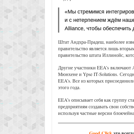
«Мы стремимся интегриров
и с нетерпением ждём наше
Alliance, чтобы обеспечить
Штат Андхра-Прадеш, наиболее изве
правительство является лишь вторым
правительство штата Иллинойс, кото
Другие участники EEA’s включают An
Мюнхене и Ypse IT-Solutions. Сегод
EEA’s. Все из которых присоединили
этого года.
EEA’s описывает себя как группу ст
предприятиям создавать свои собст
используя частные версии блокчейн
Good Click
это всегд