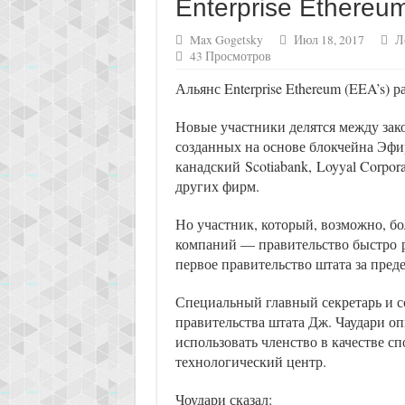
Enterprise Ethereu
Max Gogetsky
Июл 18, 2017
Л
43 Просмотров
Альянс Enterprise Ethereum (EEA’s) 
Новые участники делятся между зак
созданных на основе блокчейна Эфир
канадский Scotiabank, Loyyal Corpora
других фирм.
Но участник, который, возможно, бо
компаний — правительство быстро 
первое правительство штата за пре
Специальный главный секретарь и 
правительства штата Дж. Чаудари оп
использовать членство в качестве с
технологический центр.
Чоудари сказал: