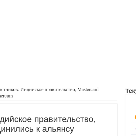
астников: Индийское правительство, Mastercard
Тек
hereum
ндийское правительство,
динились к альянсу