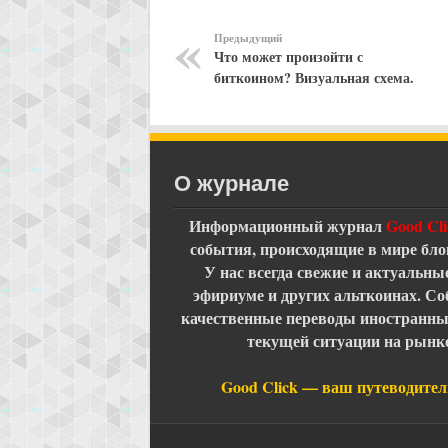
Предыдущий
Что может произойти с
биткоином? Визуальная схема.
О журнале
Информационный журнал
Good Cli
события, происходящие в мире бло
У нас всегда свежие и актуальны
эфириуме и других альткоинах. С
качественные переводы иностранных
текущей ситуации на рынк
Good Click — ваш путеводител