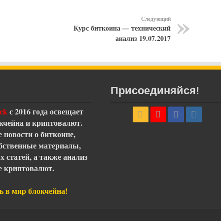
Следующий
Курс биткоина — технический
анализ 19.07.2017
Присоединяйся!
ck
с 2016 года освещает
кчейна и криптовалют.
е новости о биткоине,
обственные материалы,
 статей, а также анализ
е криптовалют.
ь в мир блокчейна!