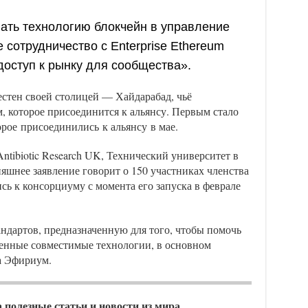
ать технологию блокчейн в управление
 сотрудничество с Enterprise Ethereum
 доступ к рынку для сообщества».
стен своей столицей — Хайдарабад, чьё
, которое присоединится к альянсу. Первым стало
рое присоединились к альянсу в мае.
tibiotic Research UK, Технический университет в
няшнее заявление говорит о 150 участниках членства
сь к консорциуму с момента его запуска в феврале
андартов, предназначенную для того, чтобы помочь
венные совместимые технологии, в основном
а Эфириум.
а полезные статьи и новости из мира