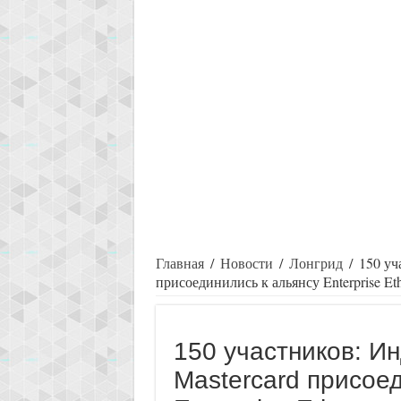
Главная
/
Новости
/
Лонгрид
/
150 уч
присоединились к альянсу Enterprise Et
150 участников: И
Mastercard присое